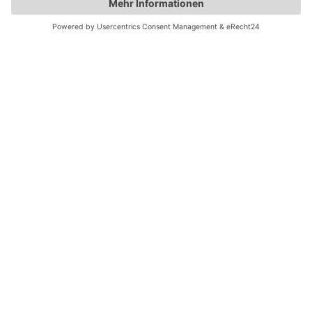
So
einfach
funktioniert
es: